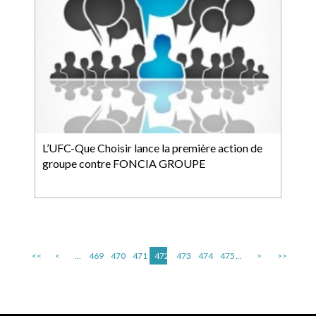
L’UFC-Que Choisir lance la première action de
groupe contre FONCIA GROUPE
<<
<
...
469
470
471
472
473
474
475
...
>
>>