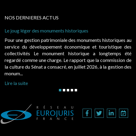
NOS DERNIERES ACTUS
onuments historiques
Cabines de plage : le ju
à condition de les asseoi
atrimoniale des monuments historiques au
Evocatrices des bains
ppement économique et touristique des
également un beau sujet
 monument historique a longtemps été
public, elles donnent
charge. Le rapport que la commission de
d’occupation. Saisies p
a consacré, en juillet 2026, à la gestion des
hausses, les juridictions 
Lire la suite