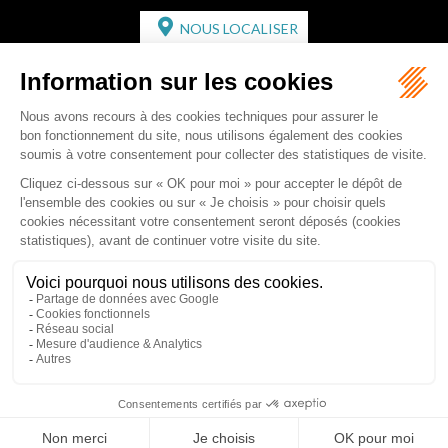
NOUS LOCALISER
CABINET SECONDAIRE
2 bis Avenue de l'Europe
33350 ST MAGNE-DE-CASTILLON
Tél :
05 57 55 87 30
- Fax : 05 57 51 73 64
Email :
gaucher-piola@gaucher-piola-avocat.fr
NOUS CONTACTER
NOUS LOCALISER
Accueil
Équipe
Compétences
Rédactions
Contact
RDV en ligne
Honoraires
Plan du site
Mentions légales
Articles
Septeo Digital & Services © 2019