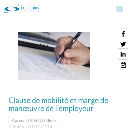
Ouv
le
men
Clause de mobilité et marge de
manœuvre de l’employeur
Auteur : COSTA Olivier
Publié le :
01/10/2014