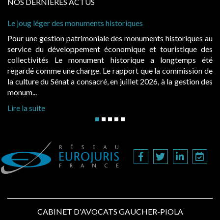
NOS DERNIERES ACTUS
Le joug léger des monuments historiques
Ca
à 
Pour une gestion patrimoniale des monuments historiques au
Ev
service du développement économique et touristique des
ég
collectivités Le monument historique a longtemps été
pu
regardé comme une charge. Le rapport que la commission de
d’
la culture du Sénat a consacré, en juillet 2026, à la gestion des
ha
monum...
Li
Lire la suite
CABINET D'AVOCATS GAUCHER-PIOLA