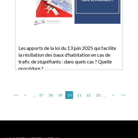
Les apports de la loi du 13 juin 2025 qui facilite
la résiliation des baux d’habitation en cas de
trafic de stupéfiants : dans quels cas ? Quelle
procédure ?
<<
<
...
17
18
19
20
21
22
23
...
>
>>