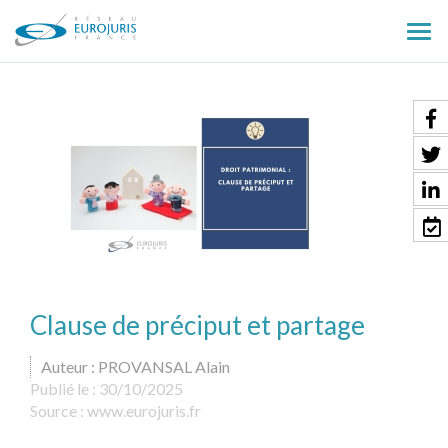
Ouv
le
men
Clause de préciput et partage
Auteur : PROVANSAL Alain
Publié le :
30/10/2025
Source :
www.eurojuris.fr