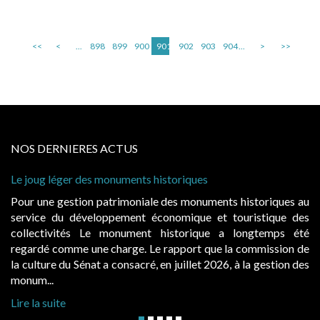
<<
<
...
898
899
900
901
902
903
904
...
>
>>
NOS DERNIERES ACTUS
Le joug léger des monuments historiques
Cabi
à co
Pour une gestion patrimoniale des monuments historiques au
Evoc
service du développement économique et touristique des
égal
collectivités Le monument historique a longtemps été
publ
regardé comme une charge. Le rapport que la commission de
d’oc
la culture du Sénat a consacré, en juillet 2026, à la gestion des
hauss
monum...
Lire 
Lire la suite