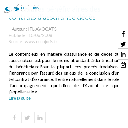
Les clauses bénéficiaires des
Ouv
contrats d’assurance décès
le
men
Auteur : IFL-AVOCATS
Publié le :
10/06/2008
Source :
www.eurojuris.fr
Le contentieux en matière d’assurance et de décès du
souscripteur est pour le moins abondant.L'identification
du bénéficiairePour la plupart, ces procès traduisent
l’ignorance par l’assuré des enjeux de la conclusion d’un
tel contrat d’assurance. Il entre naturellement dans le rôle
d’accompagnement quotidien de l’Avocat, ce que
j’appellerai le «...
Lire la suite