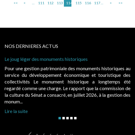
<<
<
...
111
112
113
114
115
116
117
...
>
>>
NOS DERNIERES ACTUS
 historiques
Cabines de plage : le juge admet
à condition de les asseoir sur les
ale des monuments historiques au
Evocatrices des bains de mer,
économique et touristique des
également un beau sujet domania
t historique a longtemps été
public, elles donnent lieu a
Le rapport que la commission de
d’occupation. Saisies par des oc
, en juillet 2026, à la gestion des
hausses, les juridictions administra
Lire la suite