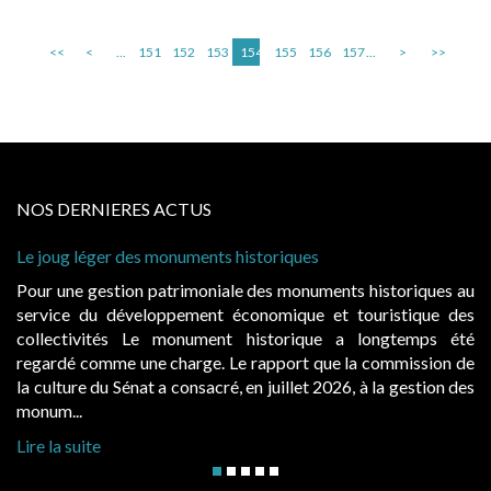
<<
<
...
151
152
153
154
155
156
157
...
>
>>
NOS DERNIERES ACTUS
nts historiques
Cabines de plage : le juge ad
à condition de les asseoir sur 
niale des monuments historiques au
Evocatrices des bains de m
nt économique et touristique des
également un beau sujet doma
ment historique a longtemps été
public, elles donnent lieu
e. Le rapport que la commission de
d’occupation. Saisies par des
cré, en juillet 2026, à la gestion des
hausses, les juridictions adminis
Lire la suite