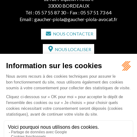
33000 BORDEAUX
Tél :
05 57 55 87 30
- Fax : 05 57 51 73 64
Email :
gaucher-piola@gaucher-piola-avocat.fr
NOUS CONTACTER
NOUS LOCALISER
CABINET SECONDAIRE
2 bis Avenue de l'Europe
33350 ST MAGNE-DE-CASTILLON
Tél :
05 57 55 87 30
- Fax : 05 57 51 73 64
Email :
gaucher-piola@gaucher-piola-avocat.fr
NOUS CONTACTER
NOUS LOCALISER