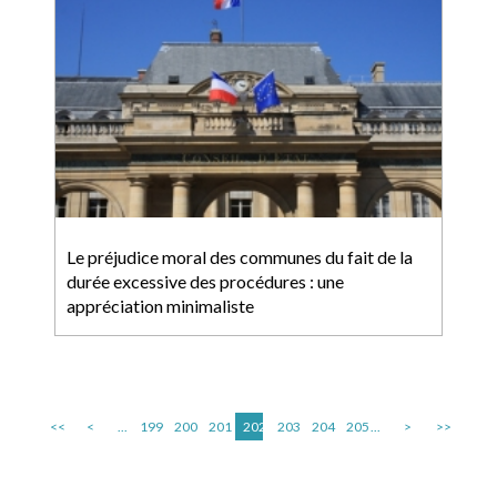
Le préjudice moral des communes du fait de la
durée excessive des procédures : une
appréciation minimaliste
<<
<
...
199
200
201
202
203
204
205
...
>
>>