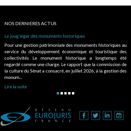
NOS DERNIERES ACTUS
 historiques
Cabines de plage : le juge admet
à condition de les asseoir sur les
ale des monuments historiques au
Evocatrices des bains de mer,
économique et touristique des
également un beau sujet domania
t historique a longtemps été
public, elles donnent lieu a
Le rapport que la commission de
d’occupation. Saisies par des oc
, en juillet 2026, à la gestion des
hausses, les juridictions administra
Lire la suite