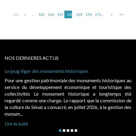
<<
<
...
165
166
167
168
169
170
171
...
>
>>
NOS DERNIERES ACTUS
Cabines de plage : le juge admet des redevances reval
à condition de les asseoir sur les « avantages procurés
storiques au
Evocatrices des bains de mer, les cabanes de pla
istique des
également un beau sujet domanial. Installées sur le
ngtemps été
public, elles donnent lieu au paiement d’une re
ommission de
d’occupation. Saisies par des occupants contestant d
a gestion des
hausses, les juridictions administratives ont clarifié les 
Lire la suite