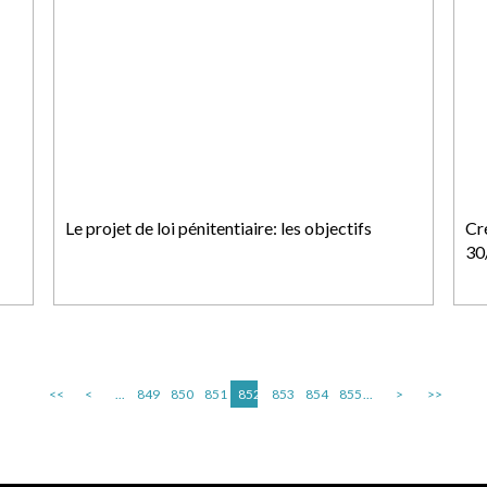
Le projet de loi pénitentiaire: les objectifs
Cré
30/
<<
<
...
849
850
851
852
853
854
855
...
>
>>