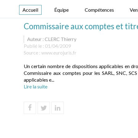
Accueil
Équipe
Compétences
Ven
Commissaire aux comptes et titr
Auteur : CLERC Thierry
Publié le :
01/04/2009
Source :
www.eurojuris.fr
Un certain nombre de dispositions applicables en droit
Commissaire aux comptes pour les SARL, SNC, SCS e
applicables e...
Lire la suite