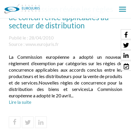
La Commission révise les règles
Ouv
de concurrence applicables au
le
secteur de distribution
men
Publié le :
28/04/2010
Source :
www.eurojuris.fr
La Commission européenne a adopté un nouveau
règlement d’exemption par catégories sur les règles de
concurrence applicables aux accords conclus entre les
producteurs et les distributeurs pour la vente de produits
et de services.Nouvelles règles de concurrence pour la
distribution des biens et servicesLa Commission
européenne a adopté le 20 avril...
Lire la suite