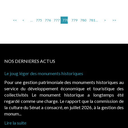
<<
<
...
775
776
777
778
779
780
781
...
>
>>
NOS DERNIERES ACTUS
Le joug léger des monuments historiques
Cab
à c
Pour une gestion patrimoniale des monuments historiques au
Evo
service du développement économique et touristique des
éga
collectivités Le monument historique a longtemps été
pub
regardé comme une charge. Le rapport que la commission de
d’o
la culture du Sénat a consacré, en juillet 2026, à la gestion des
haus
monum...
Lire
Lire la suite