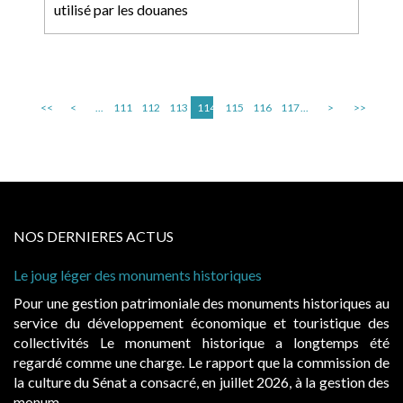
utilisé par les douanes
<<
<
...
111
112
113
114
115
116
117
...
>
>>
NOS DERNIERES ACTUS
ques
Cabines de plage : le juge admet des rede
à condition de les asseoir sur les « avanta
onuments historiques au
Evocatrices des bains de mer, les cab
que et touristique des
également un beau sujet domanial. Insta
rique a longtemps été
public, elles donnent lieu au paieme
rt que la commission de
d’occupation. Saisies par des occupants 
let 2026, à la gestion des
hausses, les juridictions administratives ont