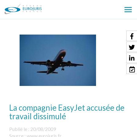
Ouv
le
men
La compagnie EasyJet accusée de
travail dissimulé
Publié le :
20/08/2009
Source :
www.eurojuris.fr