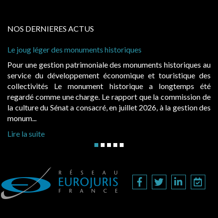
NOS DERNIERES ACTUS
ug léger des monuments historiques
Cabines de
à conditio
une gestion patrimoniale des monuments historiques au
Evocatric
ce du développement économique et touristique des
également
ectivités Le monument historique a longtemps été
public, 
dé comme une charge. Le rapport que la commission de
d’occupat
ture du Sénat a consacré, en juillet 2026, à la gestion des
hausses, le
...
Lire la sui
a suite