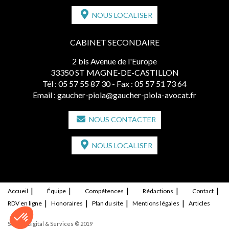
NOUS LOCALISER
CABINET SECONDAIRE
2 bis Avenue de l'Europe
33350 ST MAGNE-DE-CASTILLON
Tél :
05 57 55 87 30
- Fax : 05 57 51 73 64
Email :
gaucher-piola@gaucher-piola-avocat.fr
NOUS CONTACTER
NOUS LOCALISER
Accueil
Équipe
Compétences
Rédactions
Contact
RDV en ligne
Honoraires
Plan du site
Mentions légales
Articles
Septeo Digital & Services © 2019