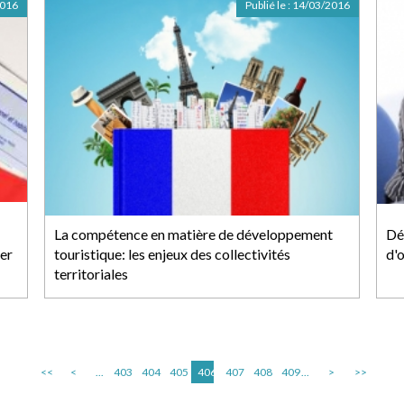
2016
Publié le :
14/03/2016
La compétence en matière de développement
Dé
yer
touristique: les enjeux des collectivités
d'o
territoriales
<<
<
...
403
404
405
406
407
408
409
...
>
>>