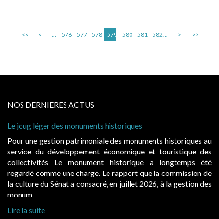
<<
<
...
576
577
578
579
580
581
582
...
>
>>
NOS DERNIERES ACTUS
Le joug léger des monuments historiques
Pour une gestion patrimoniale des monuments historiques au
service du développement économique et touristique des
collectivités Le monument historique a longtemps été
regardé comme une charge. Le rapport que la commission de
la culture du Sénat a consacré, en juillet 2026, à la gestion des
monum...
Lire la suite