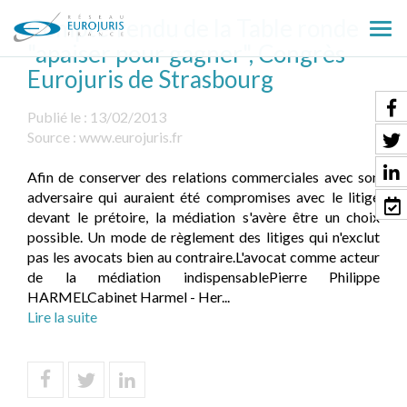
Compte-rendu de la Table ronde
Ouv
"apaiser pour gagner", Congrès
le
Eurojuris de Strasbourg
men
Publié le :
13/02/2013
Source :
www.eurojuris.fr
Afin de conserver des relations commerciales avec son
adversaire qui auraient été compromises avec le litige
devant le prétoire, la médiation s'avère être un choix
possible. Un mode de règlement des litiges qui n'exclut
pas les avocats bien au contraire.L'avocat comme acteur
de la médiation indispensablePierre Philippe
HARMELCabinet Harmel - Her...
Lire la suite