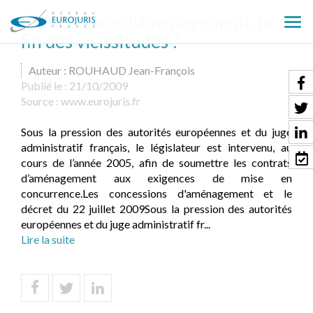
Concessions d’aménagement, la
Ouv
fin des vicissitudes ?
le
men
Auteur : ROUHAUD Jean-François
Publié le :
21/10/2009
Source :
www.eurojuris.fr
Sous la pression des autorités européennes et du juge
administratif français, le législateur est intervenu, au
cours de l’année 2005, afin de soumettre les contrats
d’aménagement aux exigences de mise en
concurrence.Les concessions d'aménagement et le
décret du 22 juillet 2009Sous la pression des autorités
européennes et du juge administratif fr...
Lire la suite