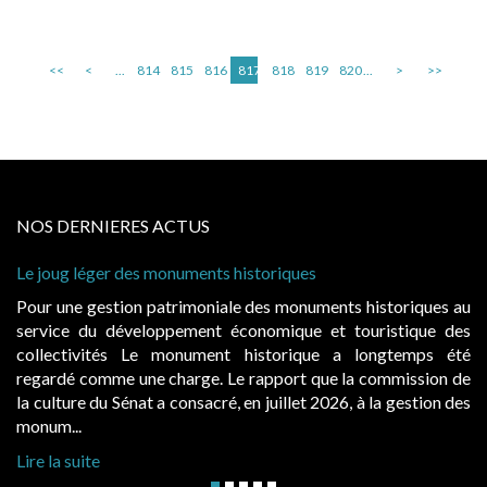
<<
<
...
814
815
816
817
818
819
820
...
>
>>
NOS DERNIERES ACTUS
Le joug léger des monuments historiques
Pour une gestion patrimoniale des monuments historiques au
service du développement économique et touristique des
collectivités Le monument historique a longtemps été
regardé comme une charge. Le rapport que la commission de
la culture du Sénat a consacré, en juillet 2026, à la gestion des
monum...
Lire la suite