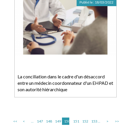
Publié le :
18/03/2022
La conciliation dans le cadre d'un désaccord
entre un médecin coordonnateur d'un EHPAD et
son autorité hiérarchique
<<
<
...
147
148
149
150
151
152
153
...
>
>>