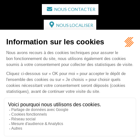
NOUS CONTACTER
NOUS LOCALISER
CABINET SECONDAIRE
2 bis Avenue de l'Europe
33350 ST MAGNE-DE-CASTILLON
Tél :
05 57 55 87 30
- Fax : 05 57 51 73 64
Email :
gaucher-piola@gaucher-piola-avocat.fr
NOUS CONTACTER
NOUS LOCALISER
Accueil
Équipe
Compétences
Rédactions
Contact