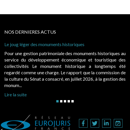
NOS DERNIERES ACTUS
uments historiques
Cabines de plage : le juge
à condition de les asseoir s
imoniale des monuments historiques au
Evocatrices des bains de
ement économique et touristique des
également un beau sujet do
nument historique a longtemps été
public, elles donnent l
rge. Le rapport que la commission de
d’occupation. Saisies par 
onsacré, en juillet 2026, à la gestion des
hausses, les juridictions adm
Lire la suite