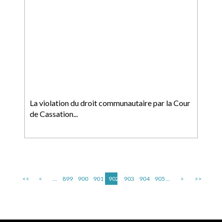
La violation du droit communautaire par la Cour
de Cassation...
<<
<
...
899
900
901
902
903
904
905
...
>
>>