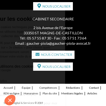
NOUS LOCALISER
CABINET SECONDAIRE
2 bis Avenue de l'Europe
33350 ST MAGNE-DE-CASTILLON
Tél :
05 57 55 87 30
- Fax : 05 57 51 73 64
Email :
gaucher-piola@gaucher-piola-avocat.fr
NOUS CONTACTER
NOUS LOCALISER
Accueil
Équipe
Compétences
Rédactions
Contact
RDV en ligne
Honoraires
Plan du site
Mentions légales
Articles
Septeo Digital & Services © 2019