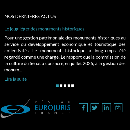
NOS DERNIERES ACTUS
s monuments historiques
Cabines de plage : le
à condition de les ass
 patrimoniale des monuments historiques au
Evocatrices des bai
loppement économique et touristique des
également un beau su
Le monument historique a longtemps été
public, elles donn
ne charge. Le rapport que la commission de
d’occupation. Saisies
t a consacré, en juillet 2026, à la gestion des
hausses, les juridictio
Lire la suite