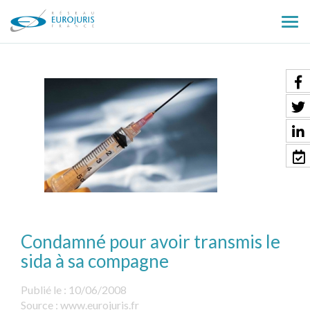
Ouv
le
men
Condamné pour avoir transmis le
sida à sa compagne
Publié le :
10/06/2008
Source :
www.eurojuris.fr