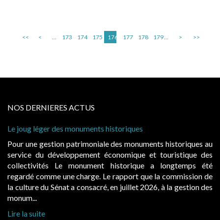
<<
<
...
173
174
175
176
177
178
179
...
>
>>
NOS DERNIERES ACTUS
storiques
Cabines de plage : le juge admet de
à condition de les asseoir sur les « 
 des monuments historiques au
Evocatrices des bains de mer, le
onomique et touristique des
également un beau sujet domanial. 
historique a longtemps été
public, elles donnent lieu au p
rapport que la commission de
d’occupation. Saisies par des occup
n juillet 2026, à la gestion des
hausses, les juridictions administrativ
Lire la suite