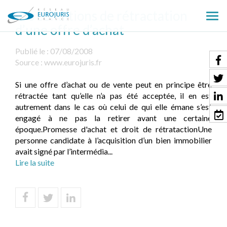
Les conditions de rétractation
Ouv
d’une offre d’achat
le
men
Publié le :
07/08/2008
Source :
www.eurojuris.fr
Si une offre d’achat ou de vente peut en principe être
rétractée tant qu’elle n’a pas été acceptée, il en est
autrement dans le cas où celui de qui elle émane s’est
engagé à ne pas la retirer avant une certaine
époque.Promesse d'achat et droit de rétratactionUne
personne candidate à l’acquisition d’un bien immobilier
avait signé par l’intermédia...
Lire la suite