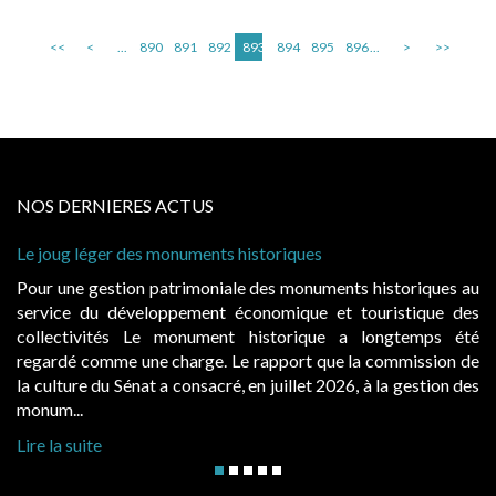
<<
<
...
890
891
892
893
894
895
896
...
>
>>
NOS DERNIERES ACTUS
Le joug léger des monuments historiques
Cab
à c
Pour une gestion patrimoniale des monuments historiques au
Ev
service du développement économique et touristique des
ég
collectivités Le monument historique a longtemps été
pu
regardé comme une charge. Le rapport que la commission de
d’
la culture du Sénat a consacré, en juillet 2026, à la gestion des
hau
monum...
Lir
Lire la suite