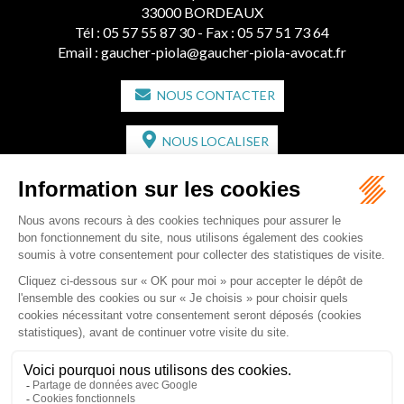
33000 BORDEAUX
Tél :
05 57 55 87 30
- Fax : 05 57 51 73 64
Email :
gaucher-piola@gaucher-piola-avocat.fr
NOUS CONTACTER
NOUS LOCALISER
CABINET SECONDAIRE
2 bis Avenue de l'Europe
33350 ST MAGNE-DE-CASTILLON
Tél :
05 57 55 87 30
- Fax : 05 57 51 73 64
Email :
gaucher-piola@gaucher-piola-avocat.fr
NOUS CONTACTER
NOUS LOCALISER