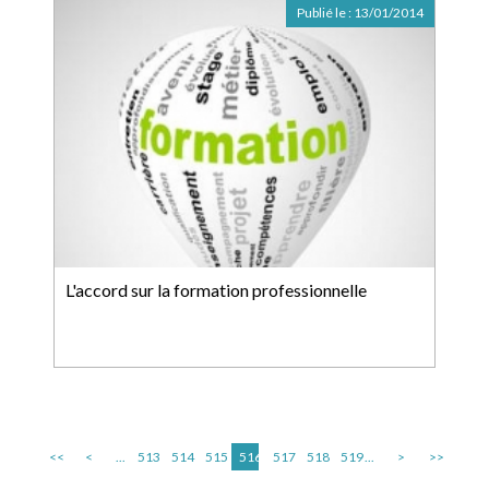
Publié le :
13/01/2014
L'accord sur la formation professionnelle
<<
<
...
513
514
515
516
517
518
519
...
>
>>