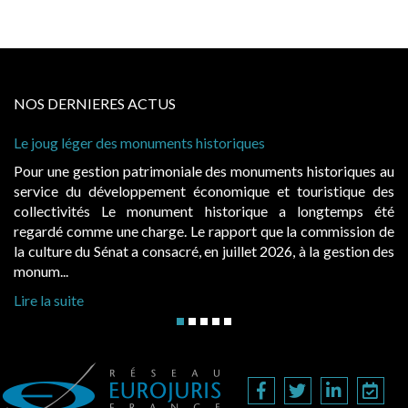
NOS DERNIERES ACTUS
ques
Cabines de plage : le juge admet des rede
à condition de les asseoir sur les « avanta
onuments historiques au
Evocatrices des bains de mer, les cab
que et touristique des
également un beau sujet domanial. Insta
rique a longtemps été
public, elles donnent lieu au paieme
rt que la commission de
d’occupation. Saisies par des occupants 
let 2026, à la gestion des
hausses, les juridictions administratives ont
Lire la suite