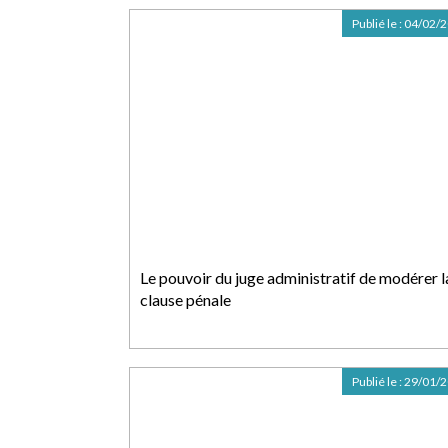
Publié le :
04/02/
Le pouvoir du juge administratif de modérer l
clause pénale
Publié le :
29/01/