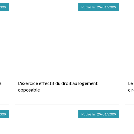
2009
Publié le :
29/01/2009
a
L'exercice effectif du droit au logement
Le
opposable
ci
2009
Publié le :
29/01/2009