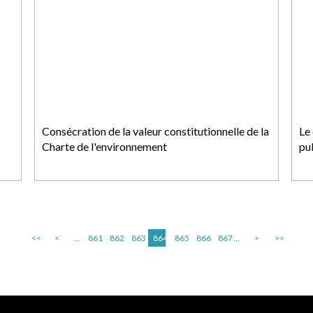
Consécration de la valeur constitutionnelle de la
Le 
Charte de l'environnement
pub
<<
<
...
861
862
863
864
865
866
867
...
>
>>