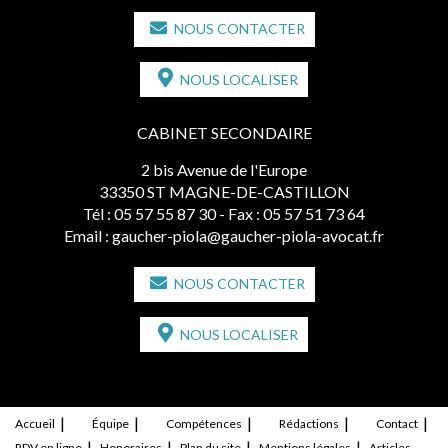
NOUS CONTACTER
NOUS LOCALISER
CABINET SECONDAIRE
2 bis Avenue de l'Europe
33350 ST MAGNE-DE-CASTILLON
Tél :
05 57 55 87 30
- Fax : 05 57 51 73 64
Email :
gaucher-piola@gaucher-piola-avocat.fr
NOUS CONTACTER
NOUS LOCALISER
Accueil
Équipe
Compétences
Rédactions
Contact
RDV en ligne
Honoraires
Plan du site
Mentions légales
Articles