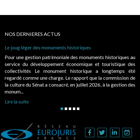
NOS DERNIERES ACTUS
 léger des monuments historiques
Cabines de 
à condition 
e gestion patrimoniale des monuments historiques au
Evocatrice
e du développement économique et touristique des
également u
tivités Le monument historique a longtemps été
public, el
 comme une charge. Le rapport que la commission de
d’occupatio
re du Sénat a consacré, en juillet 2026, à la gestion des
hausses, les 
..
Lire la suite
suite