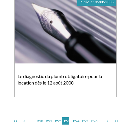
Publié le :
05/08/2008
Le diagnostic du plomb obligatoire pour la
location dès le 12 août 2008
<<
<
...
890
891
892
893
894
895
896
...
>
>>