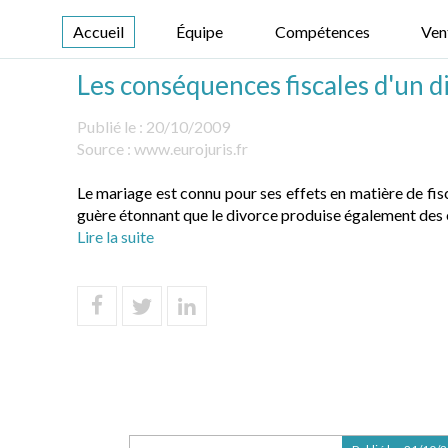
Accueil
Équipe
Compétences
Ven
Les conséquences fiscales d'un d
Publié le :
20/10/2009
Source :
www.eurojuris.fr
Le mariage est connu pour ses effets en matière de fisc
guère étonnant que le divorce produise également des ef
Lire la suite