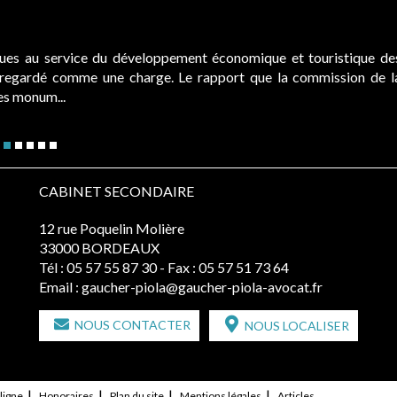
ques au service du développement économique et touristique de
é regardé comme une charge. Le rapport que la commission de l
des monum...
CABINET SECONDAIRE
12 rue Poquelin Molière
33000 BORDEAUX
Tél :
05 57 55 87 30
- Fax : 05 57 51 73 64
Email :
gaucher-piola@gaucher-piola-avocat.fr
NOUS CONTACTER
NOUS LOCALISER
ligne
Honoraires
Plan du site
Mentions légales
Articles