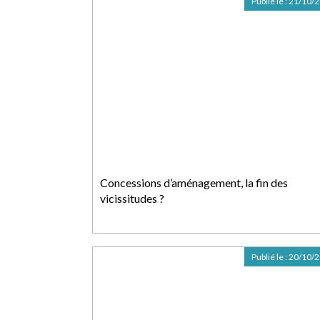
Publié le :
21/10/
Concessions d’aménagement, la fin des
vicissitudes ?
Publié le :
20/10/