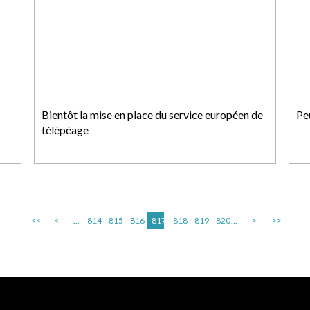
Bientôt la mise en place du service européen de
Pe
télépéage
<<
<
...
814
815
816
817
818
819
820
...
>
>>