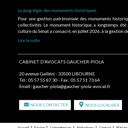
Le joug léger des monuments historiques
Pour une gestion patrimoniale des monuments histori
collectivités Le monument historique a longtemps ét
culture du Sénat a consacré, en juillet 2026, à la gestion 
Lire la suite
CABINET D'AVOCATS GAUCHER-PIOLA
20 avenue Galliéni - 33500 LIBOURNE
Tél :
05 57 55 87 30
- Fax : 05 57 51 73 64
Email :
gaucher-piola@gaucher-piola-avocat.fr
NOUS CONTACTER
NOUS LOCALISER
Accueil
Équipe
Compétences
Rédactions
Contact
RDV en 