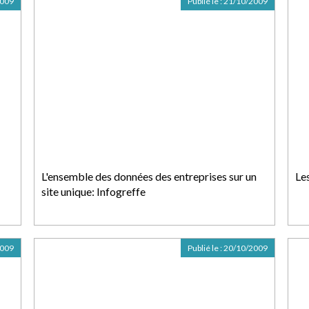
2009
Publié le :
21/10/2009
L'ensemble des données des entreprises sur un
Le
site unique: Infogreffe
2009
Publié le :
20/10/2009