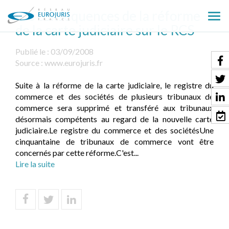
Les conséquences de la réforme
Ouv
de la carte judiciaire sur le RCS
le
men
Publié le :
03/09/2008
Source :
www.eurojuris.fr
Suite à la réforme de la carte judiciaire, le registre du
commerce et des sociétés de plusieurs tribunaux de
commerce sera supprimé et transféré aux tribunaux
désormais compétents au regard de la nouvelle carte
judiciaire.Le registre du commerce et des sociétésUne
cinquantaine de tribunaux de commerce vont être
concernés par cette réforme.C'est...
Lire la suite