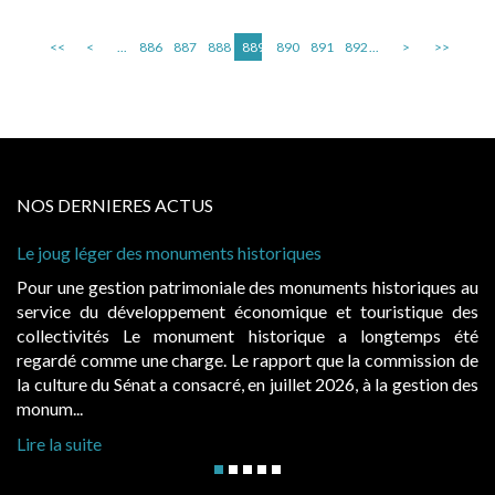
<<
<
...
886
887
888
889
890
891
892
...
>
>>
NOS DERNIERES ACTUS
Le joug léger des monuments historiques
Pour une gestion patrimoniale des monuments historiques au
service du développement économique et touristique des
collectivités Le monument historique a longtemps été
regardé comme une charge. Le rapport que la commission de
la culture du Sénat a consacré, en juillet 2026, à la gestion des
monum...
Lire la suite