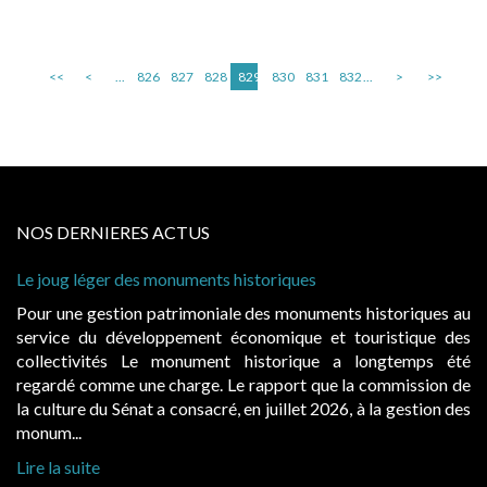
<<
<
...
826
827
828
829
830
831
832
...
>
>>
NOS DERNIERES ACTUS
Le joug léger des monuments historiques
Pour une gestion patrimoniale des monuments historiques au
service du développement économique et touristique des
collectivités Le monument historique a longtemps été
regardé comme une charge. Le rapport que la commission de
la culture du Sénat a consacré, en juillet 2026, à la gestion des
monum...
Lire la suite