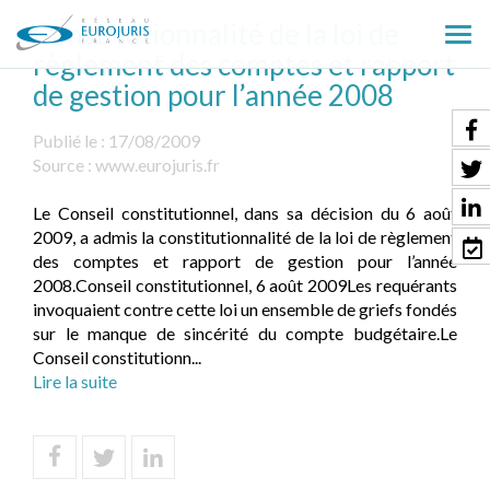
Constitutionnalité de la loi de
Ouv
règlement des comptes et rapport
le
de gestion pour l’année 2008
men
Publié le :
17/08/2009
Source :
www.eurojuris.fr
Le Conseil constitutionnel, dans sa décision du 6 août
2009, a admis la constitutionnalité de la loi de règlement
des comptes et rapport de gestion pour l’année
2008.Conseil constitutionnel, 6 août 2009Les requérants
invoquaient contre cette loi un ensemble de griefs fondés
sur le manque de sincérité du compte budgétaire.Le
Conseil constitutionn...
Lire la suite