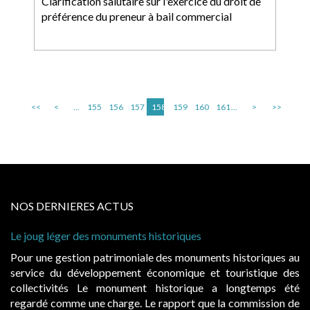
Clarification salutaire sur l'exercice du droit de
préférence du preneur à bail commercial
<<
<
...
155
156
157
158
159
160
161
...
>
>>
NOS DERNIERES ACTUS
storiques
Cabines de plage : le juge admet de
à condition de les asseoir sur les « 
 des monuments historiques au
Evocatrices des bains de mer, le
onomique et touristique des
également un beau sujet domanial. 
historique a longtemps été
public, elles donnent lieu au p
rapport que la commission de