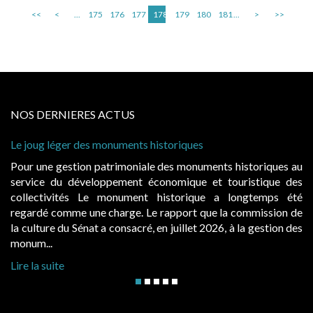
<<
<
...
175
176
177
178
179
180
181
...
>
>>
NOS DERNIERES ACTUS
 historiques
Cabines de plage : le juge admet
à condition de les asseoir sur les
ale des monuments historiques au
Evocatrices des bains de mer,
économique et touristique des
également un beau sujet domania
t historique a longtemps été
public, elles donnent lieu a
Le rapport que la commission de
d’occupation. Saisies par des oc
, en juillet 2026, à la gestion des
hausses, les juridictions administra
Lire la suite