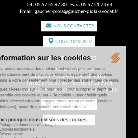
Tél :
05 57 55 87 30
- Fax : 05 57 51 73 64
Email :
gaucher-piola@gaucher-piola-avocat.fr
NOUS CONTACTER
NOUS LOCALISER
CABINET SECONDAIRE
2 bis Avenue de l'Europe
33350 ST MAGNE-DE-CASTILLON
Tél :
05 57 55 87 30
- Fax : 05 57 51 73 64
Email :
gaucher-piola@gaucher-piola-avocat.fr
NOUS CONTACTER
NOUS LOCALISER