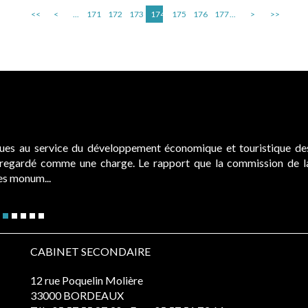
<<
<
...
171
172
173
174
175
176
177
...
>
>>
ques au service du développement économique et touristique de
é regardé comme une charge. Le rapport que la commission de l
des monum...
CABINET SECONDAIRE
12 rue Poquelin Molière
33000 BORDEAUX