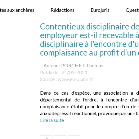
tes aux enchères
Rédactions
Eurojuris
Quest
Contentieux disciplinaire de
employeur est-il recevable 
disciplinaire à l'encontre d'
complaisance au profit d'un d
Auteur : PORCHET Thomas
Publié le :
21/05/2021
Source :
www.eurojuris.fr
Dans ce cas d’espèce, une association a dé
départemental de l’ordre, à l’encontre d’un
complaisance établi pour le compte d’un de s
anxiodépressif réactionnel, provoqué par un stre
Lire la suite