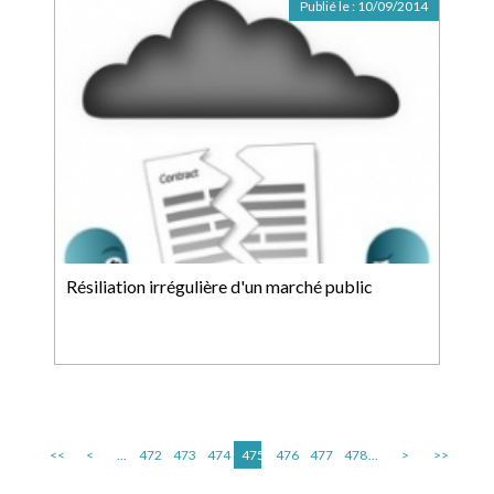
Publié le :
10/09/2014
Résiliation irrégulière d'un marché public
<<
<
...
472
473
474
475
476
477
478
...
>
>>