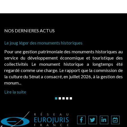
NOS DERNIERES ACTUS
onuments historiques
Cabines de plage : le ju
à condition de les asseoi
atrimoniale des monuments historiques au
Evocatrices des bains
ppement économique et touristique des
également un beau sujet
 monument historique a longtemps été
public, elles donnent
charge. Le rapport que la commission de
d’occupation. Saisies p
a consacré, en juillet 2026, à la gestion des
hausses, les juridictions 
Lire la suite