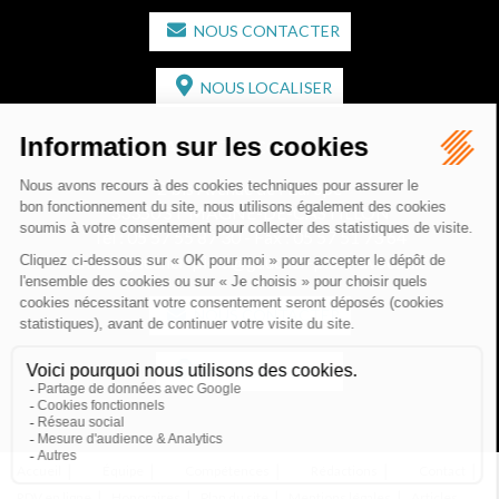
NOUS CONTACTER
NOUS LOCALISER
CABINET SECONDAIRE
2 bis Avenue de l'Europe
33350 ST MAGNE-DE-CASTILLON
Tél :
05 57 55 87 30
- Fax : 05 57 51 73 64
Email :
gaucher-piola@gaucher-piola-avocat.fr
NOUS CONTACTER
NOUS LOCALISER
Accueil
Équipe
Compétences
Rédactions
Contact
RDV en ligne
Honoraires
Plan du site
Mentions légales
Articles