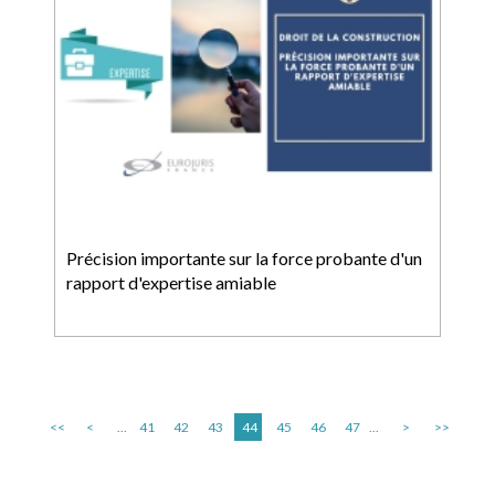
Précision importante sur la force probante d'un
rapport d'expertise amiable
<<
<
...
41
42
43
44
45
46
47
...
>
>>