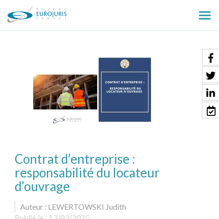
Ouv
le
men
Contrat d’entreprise :
responsabilité du locateur
d’ouvrage
Auteur : LEWERTOWSKI Judith
Publié le :
13/03/2025