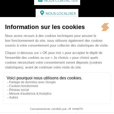
NOUS CONTACTER
NOUS LOCALISER
CABINET SECONDAIRE
2 bis Avenue de l'Europe
33350 ST MAGNE-DE-CASTILLON
Tél :
05 57 55 87 30
- Fax : 05 57 51 73 64
Email :
gaucher-piola@gaucher-piola-avocat.fr
NOUS CONTACTER
NOUS LOCALISER
Accueil
Équipe
Compétences
Rédactions
Contact
RDV en ligne
Honoraires
Plan du site
Mentions légales
Articles