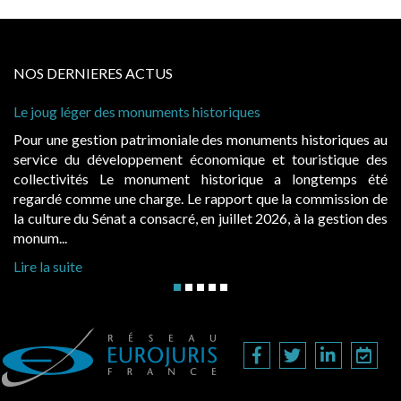
NOS DERNIERES ACTUS
ug léger des monuments historiques
Cabines de
à conditio
une gestion patrimoniale des monuments historiques au
Evocatric
ce du développement économique et touristique des
également
ectivités Le monument historique a longtemps été
public, 
dé comme une charge. Le rapport que la commission de
d’occupat
ture du Sénat a consacré, en juillet 2026, à la gestion des
hausses, le
...
Lire la sui
a suite