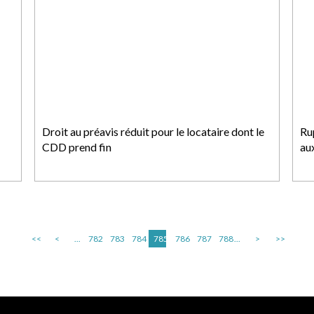
Droit au préavis réduit pour le locataire dont le
Ru
CDD prend fin
au
<<
<
...
782
783
784
785
786
787
788
...
>
>>