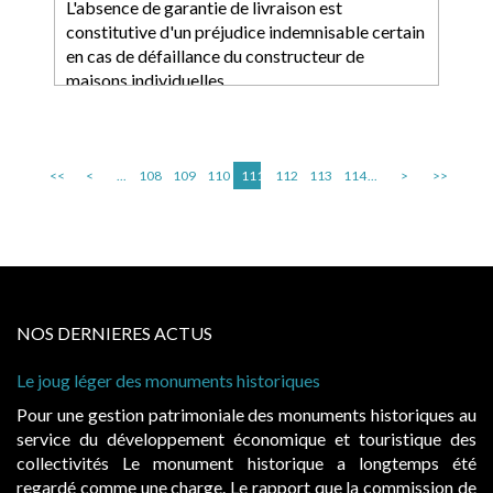
L'absence de garantie de livraison est
constitutive d'un préjudice indemnisable certain
en cas de défaillance du constructeur de
maisons individuelles
<<
<
...
108
109
110
111
112
113
114
...
>
>>
NOS DERNIERES ACTUS
storiques
Cabines de plage : le juge admet de
à condition de les asseoir sur les « 
 des monuments historiques au
Evocatrices des bains de mer, le
onomique et touristique des
également un beau sujet domanial. 
historique a longtemps été
public, elles donnent lieu au p
rapport que la commission de