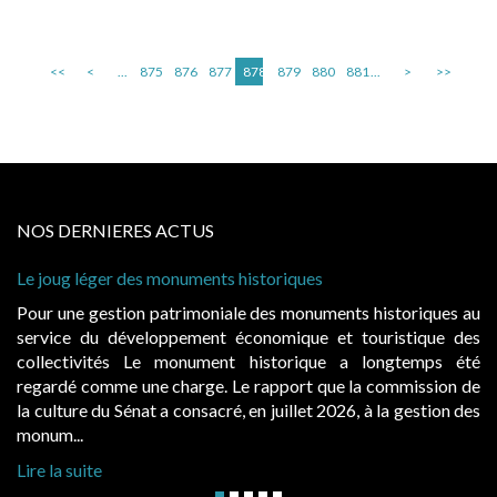
<<
<
...
875
876
877
878
879
880
881
...
>
>>
NOS DERNIERES ACTUS
Le joug léger des monuments historiques
Pour une gestion patrimoniale des monuments historiques au
service du développement économique et touristique des
collectivités Le monument historique a longtemps été
regardé comme une charge. Le rapport que la commission de
la culture du Sénat a consacré, en juillet 2026, à la gestion des
monum...
Lire la suite