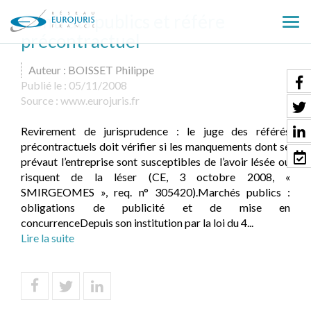
Contrats publics et référe
Ouv
précontractuel
le
men
Auteur : BOISSET Philippe
Publié le :
05/11/2008
Source :
www.eurojuris.fr
Revirement de jurisprudence : le juge des référés
précontractuels doit vérifier si les manquements dont se
prévaut l’entreprise sont susceptibles de l’avoir lésée ou
risquent de la léser (CE, 3 octobre 2008, «
SMIRGEOMES », req. n° 305420).Marchés publics :
obligations de publicité et de mise en
concurrenceDepuis son institution par la loi du 4...
Lire la suite