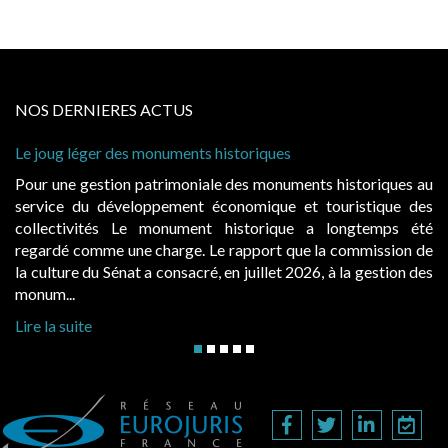
NOS DERNIERES ACTUS
 historiques
Cabines de plage : le juge admet
à condition de les asseoir sur les
ale des monuments historiques au
Evocatrices des bains de mer,
économique et touristique des
également un beau sujet domania
t historique a longtemps été
public, elles donnent lieu a
Le rapport que la commission de
d’occupation. Saisies par des oc
, en juillet 2026, à la gestion des
hausses, les juridictions administra
Lire la suite