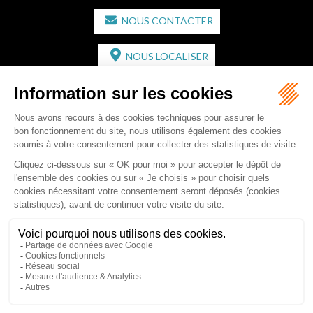
NOUS CONTACTER
NOUS LOCALISER
CABINET SECONDAIRE
2 bis Avenue de l'Europe
33350 ST MAGNE-DE-CASTILLON
Tél :
05 57 55 87 30
- Fax : 05 57 51 73 64
Email :
gaucher-piola@gaucher-piola-avocat.fr
NOUS CONTACTER
NOUS LOCALISER
Accueil
Équipe
Compétences
Rédactions
Contact