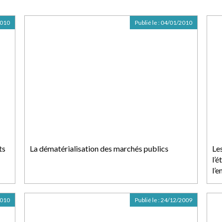
2010
Publié le :
04/01/2010
ts
La dématérialisation des marchés publics
Le
l’é
l’
2010
Publié le :
24/12/2009