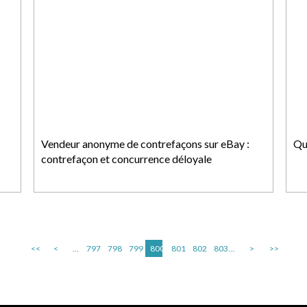
Vendeur anonyme de contrefaçons sur eBay :
Qu
contrefaçon et concurrence déloyale
<<
<
...
797
798
799
800
801
802
803
...
>
>>