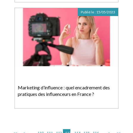
Publié le :
15/05/2023
Marketing d’influence : quel encadrement des
pratiques des influenceurs en France ?
<<
<
...
110
111
112
113
114
115
116
...
>
>>