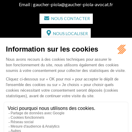
Email :
gaucher-piola@gaucher-piola-avocat.fr
NOUS CONTACTER
NOUS LOCALISER
CABINET SECONDAIRE
2 bis Avenue de l'Europe
33350 ST MAGNE-DE-CASTILLON
Tél :
05 57 55 87 30
- Fax : 05 57 51 73 64
Email :
gaucher-piola@gaucher-piola-avocat.fr
NOUS CONTACTER
NOUS LOCALISER