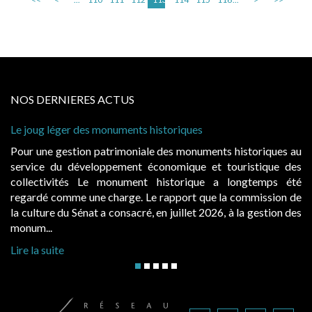
NOS DERNIERES ACTUS
storiques
Cabines de plage : le juge admet de
à condition de les asseoir sur les « 
 des monuments historiques au
Evocatrices des bains de mer, le
onomique et touristique des
également un beau sujet domanial. 
historique a longtemps été
public, elles donnent lieu au p
rapport que la commission de
d’occupation. Saisies par des occup
n juillet 2026, à la gestion des
hausses, les juridictions administrativ
Lire la suite