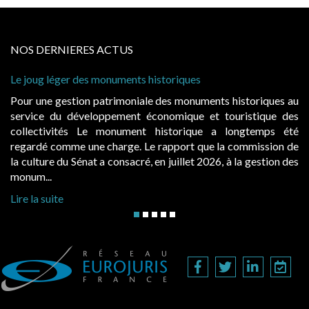
NOS DERNIERES ACTUS
 historiques
Cabines de plage : le juge admet
à condition de les asseoir sur les
ale des monuments historiques au
Evocatrices des bains de mer,
économique et touristique des
également un beau sujet domania
t historique a longtemps été
public, elles donnent lieu a
Le rapport que la commission de
d’occupation. Saisies par des oc
, en juillet 2026, à la gestion des
hausses, les juridictions administra
Lire la suite