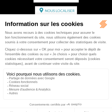
NOUS LOCALISER
CABINET SECONDAIRE
2 bis Avenue de l'Europe
33350 ST MAGNE-DE-CASTILLON
Tél :
05 57 55 87 30
- Fax : 05 57 51 73 64
Email :
gaucher-piola@gaucher-piola-avocat.fr
NOUS CONTACTER
NOUS LOCALISER
Accueil
Équipe
Compétences
Rédactions
Contact
RDV en ligne
Honoraires
Plan du site
Mentions légales
Articles