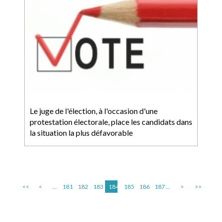
Le juge de l'élection, à l'occasion d'une
protestation électorale, place les candidats dans
la situation la plus défavorable
<<
<
...
181
182
183
184
185
186
187
...
>
>>