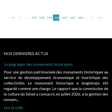
<<
<
...
597
598
599
600
601
602
603
...
>
>>
NOS DERNIERES ACTUS
Le joug léger des monuments historiques
Ca
à 
Pour une gestion patrimoniale des monuments historiques au
Ev
service du développement économique et touristique des
ég
collectivités Le monument historique a longtemps été
pu
regardé comme une charge. Le rapport que la commission de
d’
la culture du Sénat a consacré, en juillet 2026, à la gestion des
ha
monum...
Li
Lire la suite