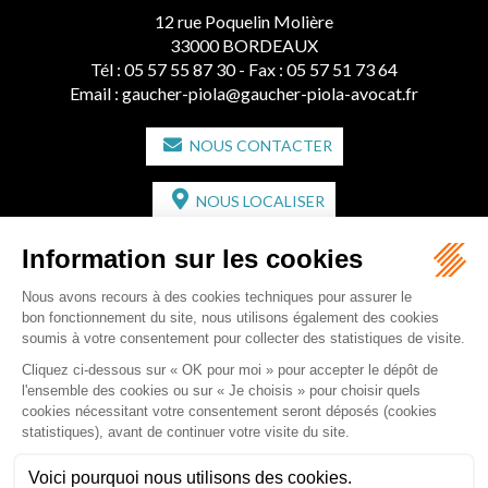
12 rue Poquelin Molière
33000 BORDEAUX
Tél :
05 57 55 87 30
- Fax : 05 57 51 73 64
Email :
gaucher-piola@gaucher-piola-avocat.fr
NOUS CONTACTER
NOUS LOCALISER
CABINET SECONDAIRE
2 bis Avenue de l'Europe
33350 ST MAGNE-DE-CASTILLON
Tél :
05 57 55 87 30
- Fax : 05 57 51 73 64
Email :
gaucher-piola@gaucher-piola-avocat.fr
NOUS CONTACTER
NOUS LOCALISER