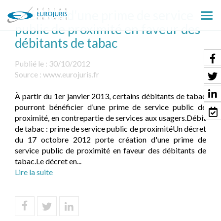
Création d'une prime de service
Ouv
public de proximité en faveur des
le
débitants de tabac
men
Publié le :
30/10/2012
Source :
www.eurojuris.fr
À partir du 1er janvier 2013, certains débitants de tabac
pourront bénéficier d’une prime de service public de
proximité, en contrepartie de services aux usagers.Débit
de tabac : prime de service public de proximitéUn décret
du 17 octobre 2012 porte création d'une prime de
service public de proximité en faveur des débitants de
tabac.Le décret en...
Lire la suite