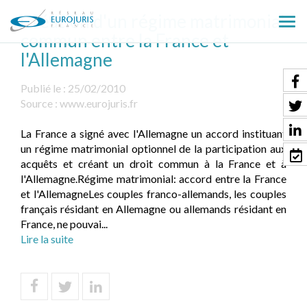
Création d'un régime matrimonial
Ouv
commun entre la France et
le
l'Allemagne
men
Publié le :
25/02/2010
Source :
www.eurojuris.fr
La France a signé avec l'Allemagne un accord instituant
un régime matrimonial optionnel de la participation aux
acquêts et créant un droit commun à la France et à
l'Allemagne.Régime matrimonial: accord entre la France
et l'AllemagneLes couples franco-allemands, les couples
français résidant en Allemagne ou allemands résidant en
France, ne pouvai...
Lire la suite