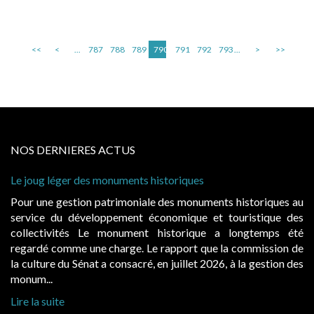
<<
<
...
787
788
789
790
791
792
793
...
>
>>
NOS DERNIERES ACTUS
Le joug léger des monuments historiques
Pour une gestion patrimoniale des monuments historiques au
service du développement économique et touristique des
collectivités Le monument historique a longtemps été
regardé comme une charge. Le rapport que la commission de
la culture du Sénat a consacré, en juillet 2026, à la gestion des
monum...
Lire la suite