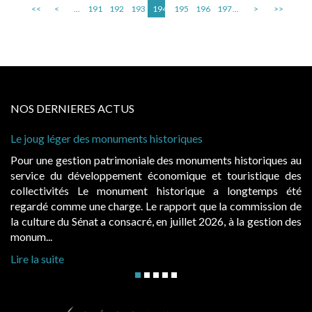
<<
<
...
191
192
193
194
195
196
197
...
>
>>
NOS DERNIERES ACTUS
onuments historiques
Cabines de plage : le ju
à condition de les asseoi
atrimoniale des monuments historiques au
Evocatrices des bains
ppement économique et touristique des
également un beau sujet
 monument historique a longtemps été
public, elles donnent
charge. Le rapport que la commission de
d’occupation. Saisies p
a consacré, en juillet 2026, à la gestion des
hausses, les juridictions 
Lire la suite