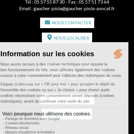
Tél :
05 57 55 87 30
- Fax : 05 57 51 73 64
Email :
gaucher-piola@gaucher-piola-avocat.fr
NOUS CONTACTER
NOUS LOCALISER
CABINET SECONDAIRE
2 bis Avenue de l'Europe
33350 ST MAGNE-DE-CASTILLON
Tél :
05 57 55 87 30
- Fax : 05 57 51 73 64
Email :
gaucher-piola@gaucher-piola-avocat.fr
NOUS CONTACTER
NOUS LOCALISER