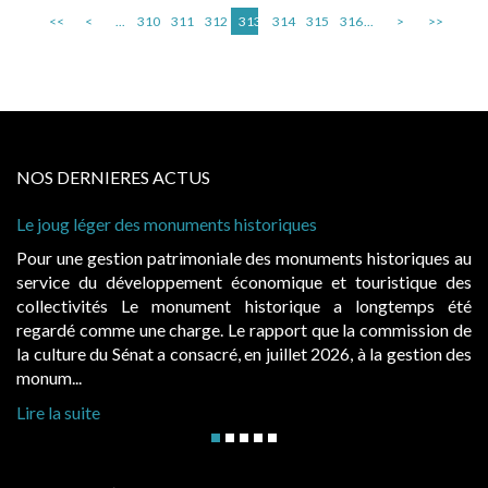
<<
<
...
310
311
312
313
314
315
316
...
>
>>
NOS DERNIERES ACTUS
ques
Cabines de plage : le juge admet des rede
à condition de les asseoir sur les « avanta
onuments historiques au
Evocatrices des bains de mer, les cab
que et touristique des
également un beau sujet domanial. Insta
rique a longtemps été
public, elles donnent lieu au paieme
rt que la commission de
d’occupation. Saisies par des occupants 
let 2026, à la gestion des
hausses, les juridictions administratives ont
Lire la suite