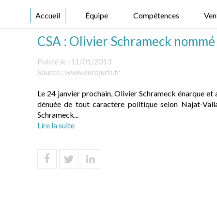
Accueil
Équipe
Compétences
Ven
CSA : Olivier Schrameck nommé pa
Publié le :
11/01/2013
Source :
www.eurojuris.fr
Le 24 janvier prochain, Olivier Schrameck énarque et 
dénuée de tout caractère politique selon Najat-Vall
Schrameck...
Lire la suite