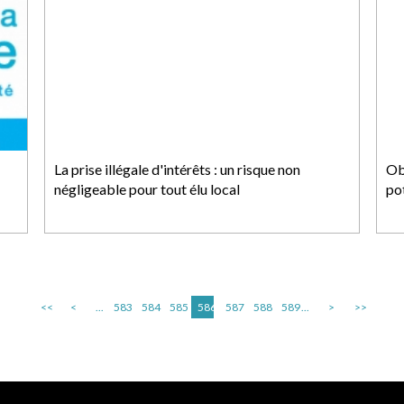
La prise illégale d'intérêts : un risque non
Obl
négligeable pour tout élu local
po
<<
<
...
583
584
585
586
587
588
589
...
>
>>