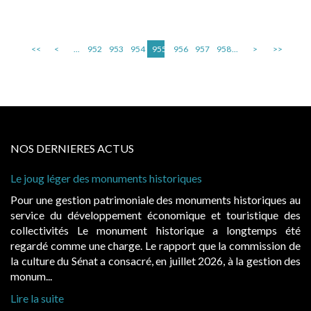
<<
<
...
952
953
954
955
956
957
958
...
>
>>
NOS DERNIERES ACTUS
Le joug léger des monuments historiques
Pour une gestion patrimoniale des monuments historiques au
service du développement économique et touristique des
collectivités Le monument historique a longtemps été
regardé comme une charge. Le rapport que la commission de
la culture du Sénat a consacré, en juillet 2026, à la gestion des
monum...
Lire la suite