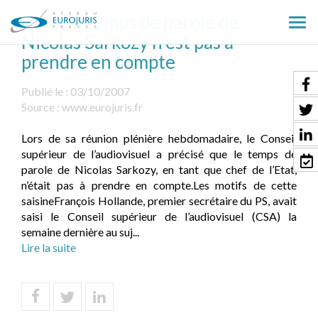
CSA : le temps de parole de
Ouv
Nicolas Sarkozy n'est pas à
le
prendre en compte
men
Publié le :
03/10/2007
Source :
www.eurojuris.fr
Lors de sa réunion plénière hebdomadaire, le Conseil
supérieur de l’audiovisuel a précisé que le temps de
parole de Nicolas Sarkozy, en tant que chef de l’Etat,
n’était pas à prendre en compte.Les motifs de cette
saisineFrançois Hollande, premier secrétaire du PS, avait
saisi le Conseil supérieur de l’audiovisuel (CSA) la
semaine dernière au suj...
Lire la suite