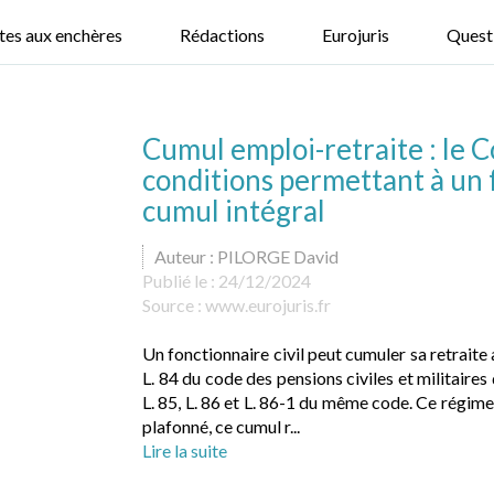
tes aux enchères
Rédactions
Eurojuris
Quest
Cumul emploi-retraite : le Co
conditions permettant à un 
cumul intégral
Auteur : PILORGE David
Publié le :
24/12/2024
Source :
www.eurojuris.fr
Un fonctionnaire civil peut cumuler sa retraite a
L. 84 du code des pensions civiles et militaires d
L. 85, L. 86 et L. 86-1 du même code. Ce régime e
plafonné, ce cumul r...
Lire la suite