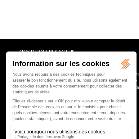
NOS DERNIERES ACTUS
Le joug léger des monuments historiques
Pour une gestion patrimoniale des monuments histori
collectivités Le monument historique a longtemps ét
culture du Sénat a consacré, en juillet 2026, à la gestion 
Lire la suite
CABINET D'AVOCATS GAUCHER-PIOLA
20 avenue Galliéni - 33500 LIBOURNE