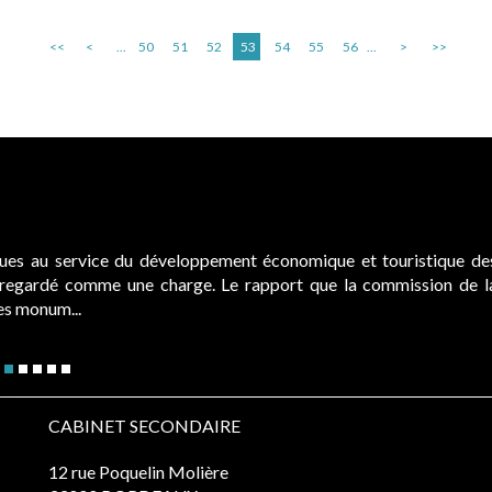
<<
<
...
50
51
52
53
54
55
56
...
>
>>
ques au service du développement économique et touristique de
é regardé comme une charge. Le rapport que la commission de l
des monum...
CABINET SECONDAIRE
12 rue Poquelin Molière