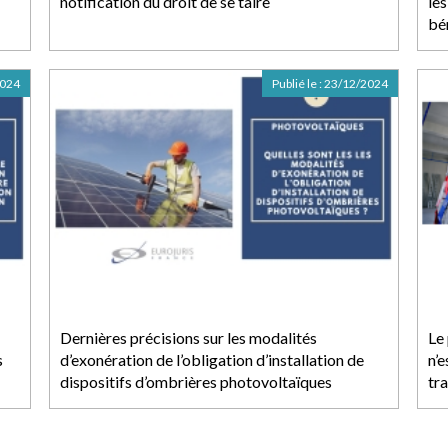
notification du droit de se taire
le
bé
2024
Publié le :
23/12/2024
Dernières précisions sur les modalités
Le
s
d’exonération de l’obligation d’installation de
n’
dispositifs d’ombrières photovoltaïques
tr