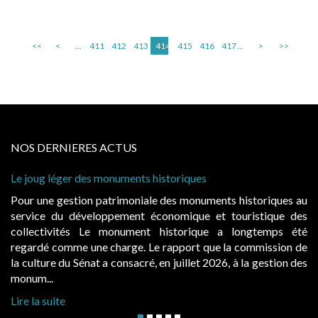
<<
<
...
411
412
413
414
415
416
417
...
>
>>
NOS DERNIERES ACTUS
Le joug léger des monuments historiques
Pour une gestion patrimoniale des monuments historiques au
service du développement économique et touristique des
collectivités Le monument historique a longtemps été
regardé comme une charge. Le rapport que la commission de
la culture du Sénat a consacré, en juillet 2026, à la gestion des
monum...
Lire la suite