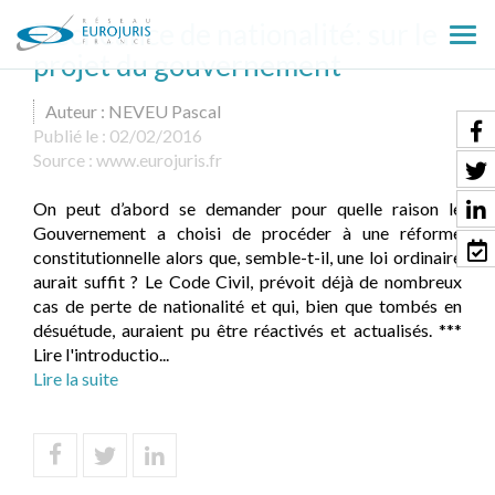
Déchéance de nationalité: sur le
Ouv
projet du gouvernement
le
men
Auteur : NEVEU Pascal
Publié le :
02/02/2016
Source :
www.eurojuris.fr
On peut d’abord se demander pour quelle raison le
Gouvernement a choisi de procéder à une réforme
constitutionnelle alors que, semble-t-il, une loi ordinaire
aurait suffit ? Le Code Civil, prévoit déjà de nombreux
cas de perte de nationalité et qui, bien que tombés en
désuétude, auraient pu être réactivés et actualisés. ***
Lire l'introductio...
Lire la suite