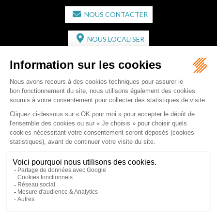
NOUS CONTACTER
NOUS LOCALISER
CABINET SECONDAIRE
2 bis Avenue de l'Europe
33350 ST MAGNE-DE-CASTILLON
Tél :
05 57 55 87 30
- Fax : 05 57 51 73 64
Email :
gaucher-piola@gaucher-piola-avocat.fr
NOUS CONTACTER
NOUS LOCALISER
Accueil
Équipe
Compétences
Rédactions
Contact