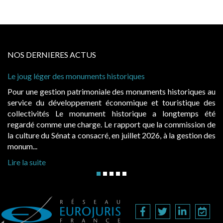
NOS DERNIERES ACTUS
 historiques
Cabines de plage : le juge admet
à condition de les asseoir sur les
ale des monuments historiques au
Evocatrices des bains de mer,
économique et touristique des
également un beau sujet domania
t historique a longtemps été
public, elles donnent lieu a
Le rapport que la commission de
d’occupation. Saisies par des oc
, en juillet 2026, à la gestion des
hausses, les juridictions administra
Lire la suite