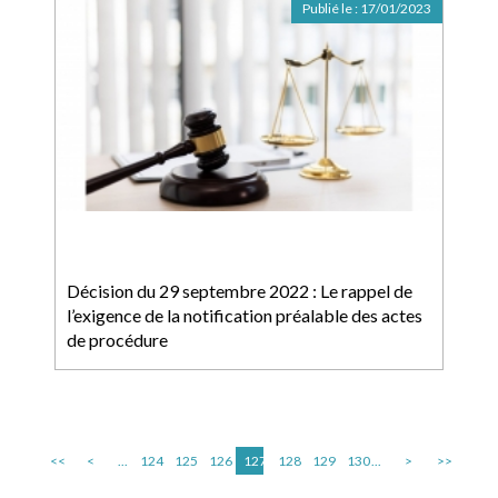
Publié le :
17/01/2023
Décision du 29 septembre 2022 : Le rappel de
l’exigence de la notification préalable des actes
de procédure
<<
<
...
124
125
126
127
128
129
130
...
>
>>