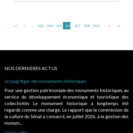
<<
<
...
153
154
155
156
157
158
159
...
>
>>
NOS DERNIERES ACTUS
storiques
Cabines de plage : le juge admet de
à condition de les asseoir sur les « 
 des monuments historiques au
Evocatrices des bains de mer, le
onomique et touristique des
également un beau sujet domanial. 
historique a longtemps été
public, elles donnent lieu au p
rapport que la commission de
d’occupation. Saisies par des occup
n juillet 2026, à la gestion des
hausses, les juridictions administrativ
Lire la suite