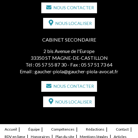
NOUS CONTACTER
NOUS LOCALISER
CABINET SECONDAIRE
2 bis Avenue de l'Europe
33350 ST MAGNE-DE-CASTILLON
Tél :
05 57 55 87 30
- Fax : 05 57 51 73 64
Email :
gaucher-piola@gaucher-piola-avocat.fr
NOUS CONTACTER
NOUS LOCALISER
Accueil
Équipe
Compétences
Rédactions
Contact
RDV en ligne
Honoraires
Plan du site
Mentions légales
Articles