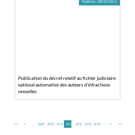
Publié le :
08/12/2011
Publication du décret relatif au fichier judiciaire
national automatisé des auteurs d'infractions
sexuelles
<<
<
...
669
670
671
672
673
674
675
...
>
>>