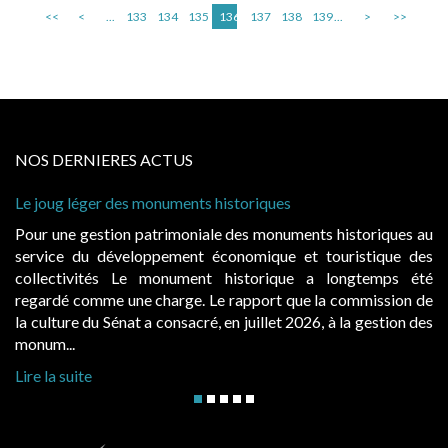
<<
<
...
133
134
135
136
137
138
139
...
>
>>
NOS DERNIERES ACTUS
nts historiques
Cabines de plage : le juge ad
à condition de les asseoir sur 
niale des monuments historiques au
Evocatrices des bains de m
nt économique et touristique des
également un beau sujet doma
ment historique a longtemps été
public, elles donnent lieu
e. Le rapport que la commission de
d’occupation. Saisies par des
cré, en juillet 2026, à la gestion des
hausses, les juridictions adminis
Lire la suite