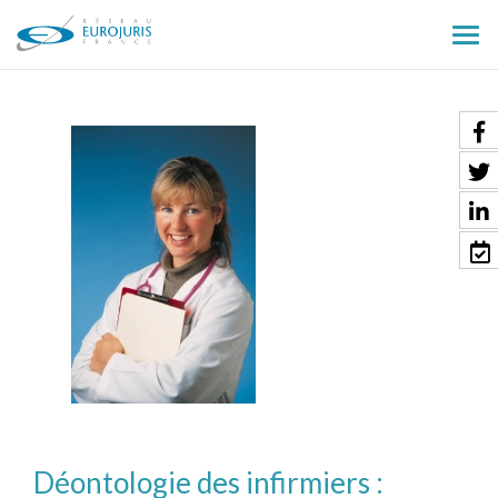
Ouv
le
men
Déontologie des infirmiers :