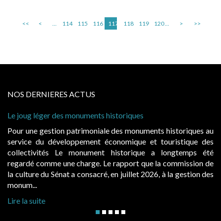
<<
<
...
114
115
116
117
118
119
120
...
>
>>
NOS DERNIERES ACTUS
onuments historiques
Cabines de plage : le ju
à condition de les asseoi
atrimoniale des monuments historiques au
Evocatrices des bains
ppement économique et touristique des
également un beau sujet
 monument historique a longtemps été
public, elles donnent
charge. Le rapport que la commission de
d’occupation. Saisies p
a consacré, en juillet 2026, à la gestion des
hausses, les juridictions 
Lire la suite