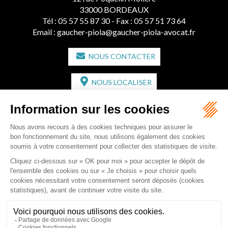
33000 BORDEAUX
Tél :
05 57 55 87 30
- Fax : 05 57 51 73 64
Email :
gaucher-piola@gaucher-piola-avocat.fr
NOUS CONTACTER
NOUS LOCALISER
CABINET SECONDAIRE
2 bis Avenue de l'Europe
33350 ST MAGNE-DE-CASTILLON
Tél :
05 57 55 87 30
- Fax : 05 57 51 73 64
Email :
gaucher-piola@gaucher-piola-avocat.fr
NOUS CONTACTER
NOUS LOCALISER