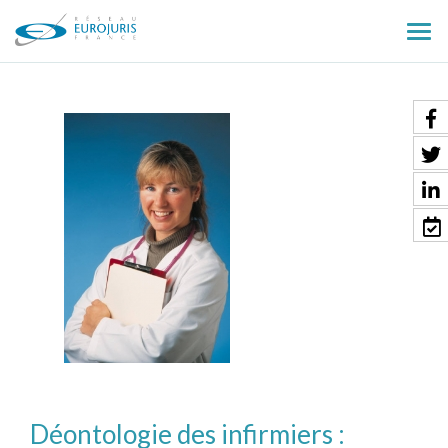
Ouv
le
men
Déontologie des infirmiers :