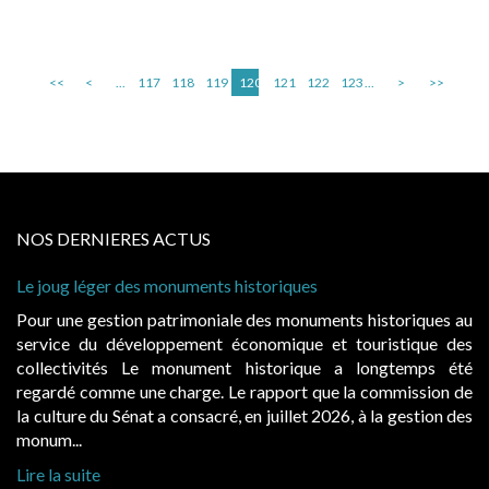
<<
<
...
117
118
119
120
121
122
123
...
>
>>
NOS DERNIERES ACTUS
riques
Cabines de plage : le juge admet des r
à condition de les asseoir sur les « ava
s monuments historiques au
Evocatrices des bains de mer, les 
mique et touristique des
également un beau sujet domanial. Ins
torique a longtemps été
public, elles donnent lieu au paie
pport que la commission de
d’occupation. Saisies par des occupan
uillet 2026, à la gestion des
hausses, les juridictions administratives 
Lire la suite