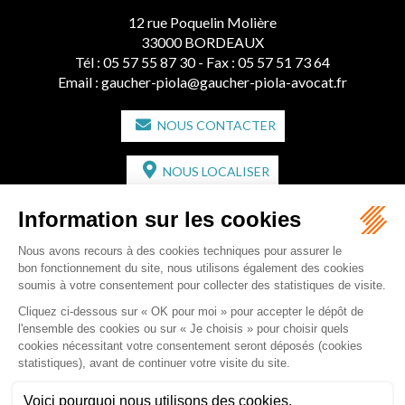
12 rue Poquelin Molière
33000 BORDEAUX
Tél :
05 57 55 87 30
- Fax : 05 57 51 73 64
Email :
gaucher-piola@gaucher-piola-avocat.fr
NOUS CONTACTER
NOUS LOCALISER
CABINET SECONDAIRE
2 bis Avenue de l'Europe
33350 ST MAGNE-DE-CASTILLON
Tél :
05 57 55 87 30
- Fax : 05 57 51 73 64
Email :
gaucher-piola@gaucher-piola-avocat.fr
NOUS CONTACTER
NOUS LOCALISER